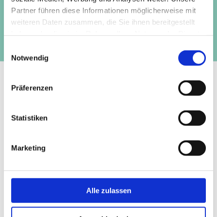
Partner führen diese Informationen möglicherweise mit
weiteren Daten zusammen, die Sie ihnen bereitgestellt
haben oder die sie im Rahmen Ihrer Nutzung der Dienste
SABINE HEITZENEDER-WARUM
gesammelt haben.
Einwilligungsauswahl
Carnerigasse 38
Notwendig
8010 GRAZ
+43676 9215475
Präferenzen
IBAN: AT22
3910 0000 0612 6791
Statistiken
Marketing
Alle zulassen